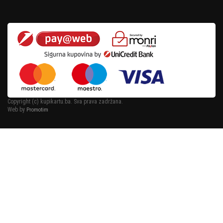
Copyright (c) kupikartu.ba. Sva prava zadržana.
Web by
Promotim