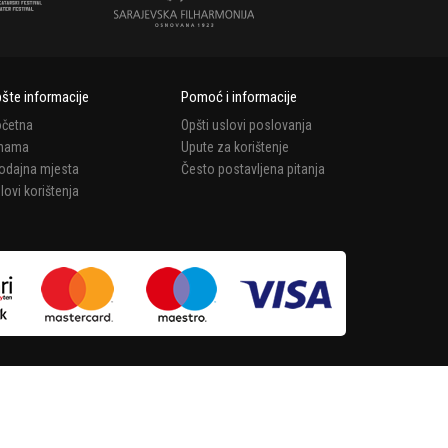
šte informacije
Pomoć i informacije
četna
Opšti uslovi poslovanja
 nama
Upute za korištenje
odajna mjesta
Često postavljena pitanja
lovi korištenja