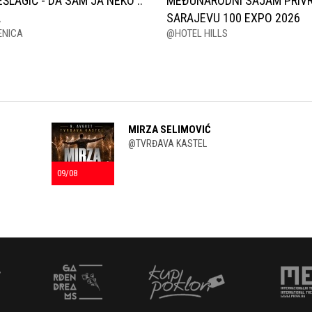
EŠLAGIĆ - DA SAM JA NEKO ::
MEĐUNARODNI SAJAM PRIVR
A
SARAJEVU 100 EXPO 2026
ENICA
@HOTEL HILLS
MIRZA SELIMOVIĆ
@TVRĐAVA KASTEL
09/08