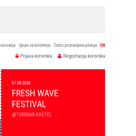
oslovanja
Upute za korištenje
Često postavljena pitanja
EN
Prijava korisnika
Registracija korisnika
07.08.2026
FRESH WAVE
FESTIVAL
@TVRĐAVA KASTEL