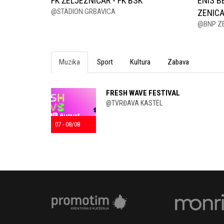
FK ŽELJEZNIČAR - FK BSK
ENIS B
@STADION GRBAVICA
ZENIC
@BNP Z
Muzika
Sport
Kultura
Zabava
FRESH WAVE FESTIVAL
@TVRĐAVA KASTEL
07 - 08/08