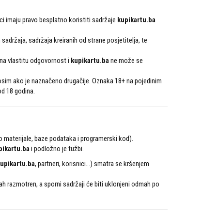
ci imaju pravo besplatno koristiti sadržaje
kupikartu.ba
 sadržaja, sadržaja kreiranih od strane posjetitelja, te
 na vlastitu odgovornost i
kupikartu.ba
ne može se
 osim ako je naznačeno drugačije. Oznaka 18+ na pojedinim
od 18 godina.
io materijale, baze podataka i programerski kod).
pikartu.ba
i podložno je tužbi.
upikartu.ba
, partneri, korisnici...) smatra se kršenjem
ah razmotren, a sporni sadržaji će biti uklonjeni odmah po