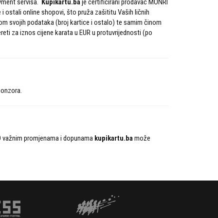
yment servisa.
Kupikartu.ba
je certificirani prodavac MONRI
ostali online shopovi, što pruža zašititu Vaših ličnih
som svojih podataka (broj kartice i ostalo) te samim činom
ereti za iznos cijene karata u EUR u protuvrijednosti (po
ponzora.
a. O važnim promjenama i dopunama
kupikartu.ba
može