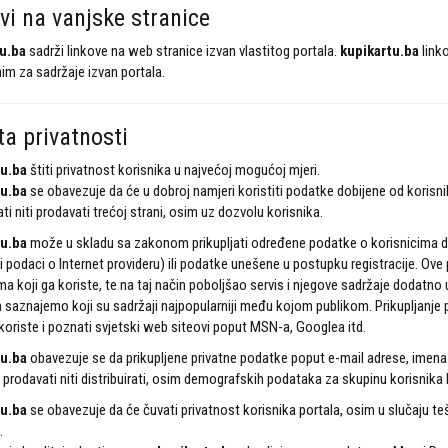
vi na vanjske stranice
u.ba
sadrži linkove na web stranice izvan vlastitog portala.
kupikartu.ba
linko
m za sadržaje izvan portala.
ta privatnosti
u.ba
štiti privatnost korisnika u najvećoj mogućoj mjeri.
u.ba
se obavezuje da će u dobroj namjeri koristiti podatke dobijene od korisn
rati niti prodavati trećoj strani, osim uz dozvolu korisnika.
u.ba
može u skladu sa zakonom prikupljati određene podatke o korisnicima do
i podaci o Internet provideru) ili podatke unešene u postupku registracije. Ov
ma koji ga koriste, te na taj način poboljšao servis i njegove sadržaje dodatno u
saznajemo koji su sadržaji najpopularniji među kojom publikom. Prikupljanje 
koriste i poznati svjetski web siteovi poput MSN-a, Googlea itd.
u.ba
obavezuje se da prikupljene privatne podatke poput e-mail adrese, imen
 prodavati niti distribuirati, osim demografskih podataka za skupinu korisnika
u.ba
se obavezuje da će čuvati privatnost korisnika portala, osim u slučaju te
.