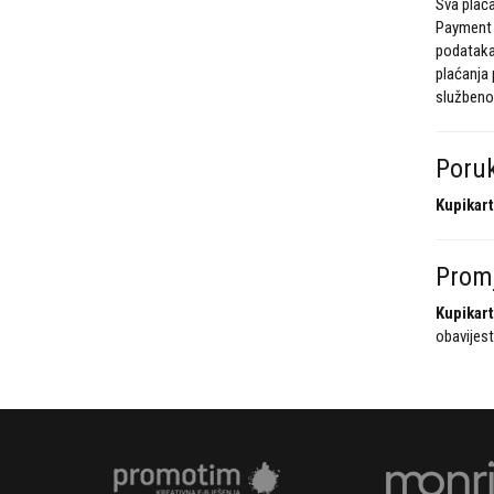
Sva plać
Payment s
podataka 
plaćanja 
službenom
Poruk
Kupikart
Promj
Kupikart
obavijest