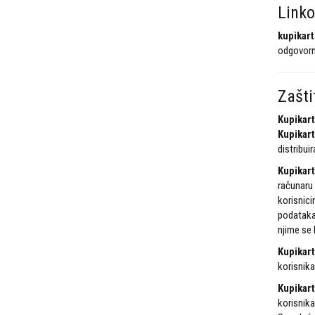
Linko
kupikart
odgovorni
Zašti
Kupikart
Kupikart
distribui
Kupikart
računaru 
korisnici
podataka 
njime se 
Kupikart
korisnika
Kupikart
korisnika