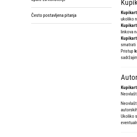
Kupik
Kupikart
Često postavljena pitanja
ukoliko n
Kupikart
linkova n
Kupikart
smatrati 
Pristup
k
sadržajim
Autor
Kupikart
Neovlašte
Neovlašte
autorskih
Ukoliko 
eventualn