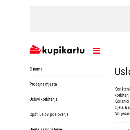
Usl
O nama
Prodajna mjesta
Korištenj
korištenj
Uslovi korištenja
Korisnici
dijela, u
Niti jeda
Opšti uslovi poslovanja
Upute za korištenje