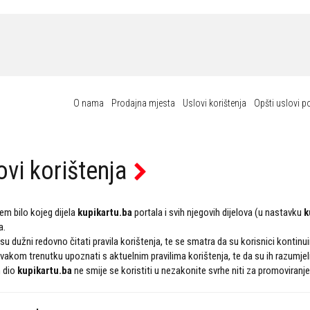
O nama
Prodajna mjesta
Uslovi korištenja
Opšti uslovi p
ovi korištenja
em bilo kojeg dijela
kupikartu.ba
portala i svih njegovih dijelova (u nastavku
k
a.
 su dužni redovno čitati pravila korištenja, te se smatra da su korisnici kontin
 svakom trenutku upoznati s aktuelnim pravilima korištenja, te da su ih razumjeli 
n dio
kupikartu.ba
ne smije se koristiti u nezakonite svrhe niti za promoviranje 