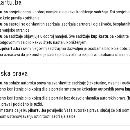
artu.ba
u.ba
posjetiocima u dobroj namjeri osigurava korištenje sadržaja. Svi posjetio
e krše pravila korištenja.
u.ba
sastoji se od vlastitih sadržaja, sadržaja partnera i oglašivača, besplatnih
a vanjske stranice.
u.ba
sadržaje objavljuje u dobroj namjeri. Sve sadržaje
kupikartu.ba
koristite
odgovornim za bilo kakvu štetu nastalu korištenjem.
upikartu.ba
i svim njegovim sadržajima dozvoljen je osobama bilo koje dobi,
a označava da je korištenje sadržaja dozvoljeno isključivo osobama starijim 
ska prava
u.ba
polaže autorska prava na sve vlastite sadržaje (tekstualne, vizalne i aud
no korištenje bilo kojeg dijela portala smatra se kršenjem autorskih prava
ku
no korištenje bilo kojeg dijela portala bez dozvole vlasnika autorskih prava (
k
 prava i podložno je tužbi.
smatrate da je
kupikartu.ba
povrijedio Vaša autorska prava, slučaj će biti odm
om ustanovljavanju istinitosti sadržaja žalbe.