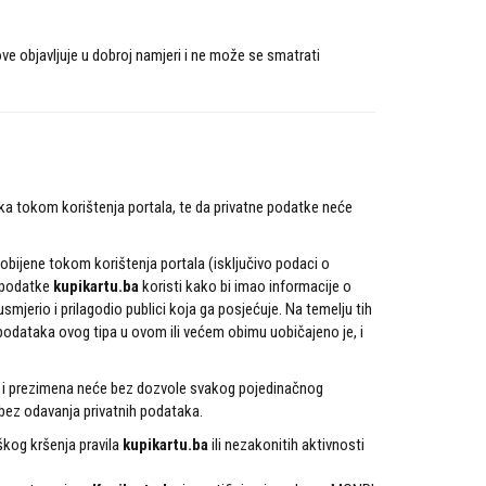
ve objavljuje u dobroj namjeri i ne može se smatrati
ika tokom korištenja portala, te da privatne podatke neće
bijene tokom korištenja portala (isključivo podaci o
e podatke
kupikartu.ba
koristi kako bi imao informacije o
smjerio i prilagodio publici koja ga posjećuje. Na temelju tih
podataka ovog tipa u ovom ili većem obimu uobičajeno je, i
a i prezimena neće bez dozvole svakog pojedinačnog
 bez odavanja privatnih podataka.
škog kršenja pravila
kupikartu.ba
ili nezakonitih aktivnosti