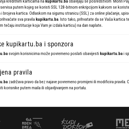
anja kreditnim karticama na
kupikartu.ba
obavljaju se posredstvom Monri Pa
ervisa putem kojeg se koristi SSL 128-bitnom enkripcijom kakvom se koriste i 
i brojeva kartica. Odlaskom na sigurnu stranicu (SSL) za online plaćanje, upi
prihvaćate sva pravila
kupikartu.ba
. Isto tako, prihvatate da se Vaša kartica t
 tečaju institucije koja Vam je izdala karticu) na dan naplate
.
e kupikartu.ba i sponzora
u.ba
svojim korisnicima može povremeno poslati obavijesti
kupikartu.ba
i s
ena pravila
u.ba
zadržava pravo da bez najave povremeno promijeni ili modificira pravil
iti korisnike putem maila ili objavljivanjem na portalu.