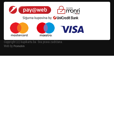
Copyright (c) kupikartu.ba. Sva prava zadržana.
Web by
Promotim