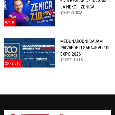
ENIS BEŠLAGIĆ - DA SAM
JA NEKO :: ZENICA
@BNP ZENICA
07/10
MEĐUNARODNI SAJAM
PRIVREDE U SARAJEVU 100
EXPO 2026
@HOTEL HILLS
20 - 21/10