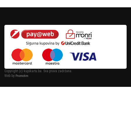
Copyright (c) kupikartu.ba. Sva prava zadržana.
Web by
Promotim