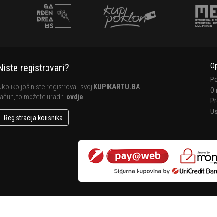
Op
Niste registrovani?
Po
Ukoliko još niste registrovali svoj
KUPIKARTU.BA
O
račun, to možete uraditi
ovdje
.
Pr
Us
Registracija korisnika