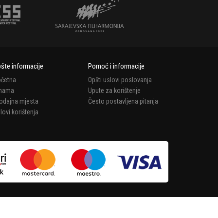
šte informacije
Pomoć i informacije
četna
Opšti uslovi poslovanja
 nama
Upute za korištenje
odajna mjesta
Često postavljena pitanja
lovi korištenja