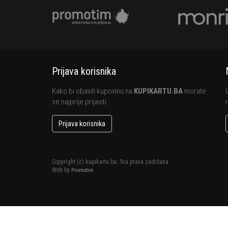
Prijava korisnika
Kako bi obavili kupovinu na
KUPIKARTU.BA
morate
se najprije prijaviti.
Prijava korisnika
Copyright (c) kupikartu.ba. Sva prava zadržana.
Web by
Promotim