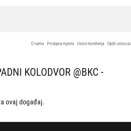
O nama
Prodajna mjesta
Uslovi korištenja
Opšti uslovi p
PADNI KOLODVOR @BKC -
za ovaj događaj.