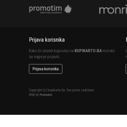
Prijava korisnika
Kako bi obavili kupovinu na
KUPIKARTU.BA
morate
se najprije prijaviti.
Prijava korisnika
Copyright (c) kupikartu.ba. Sva prava zadržana.
Web by
Promotim