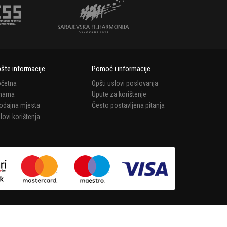
šte informacije
Pomoć i informacije
četna
Opšti uslovi poslovanja
 nama
Upute za korištenje
odajna mjesta
Često postavljena pitanja
lovi korištenja