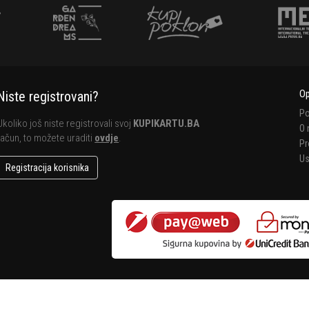
Op
Niste registrovani?
Po
Ukoliko još niste registrovali svoj
KUPIKARTU.BA
O
račun, to možete uraditi
ovdje
.
Pr
Us
Registracija korisnika