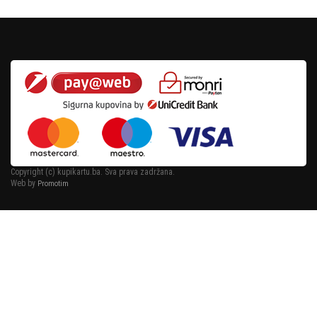
Copyright (c) kupikartu.ba. Sva prava zadržana.
Web by
Promotim