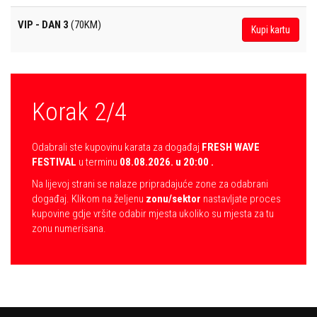
VIP - DAN 3
(70KM)
Kupi kartu
Korak 2/4
Odabrali ste kupovinu karata za događaj
FRESH WAVE
FESTIVAL
u terminu
08.08.2026. u 20:00 .
Na lijevoj strani se nalaze pripradajuće zone za odabrani
događaj. Klikom na željenu
zonu/sektor
nastavljate proces
kupovine gdje vršite odabir mjesta ukoliko su mjesta za tu
zonu numerisana.