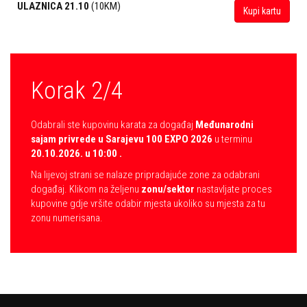
ULAZNICA 21.10
(10KM)
Kupi kartu
Korak 2/4
Odabrali ste kupovinu karata za događaj
Međunarodni
sajam privrede u Sarajevu 100 EXPO 2026
u terminu
20.10.2026. u 10:00 .
Na lijevoj strani se nalaze pripradajuće zone za odabrani
događaj. Klikom na željenu
zonu/sektor
nastavljate proces
kupovine gdje vršite odabir mjesta ukoliko su mjesta za tu
zonu numerisana.