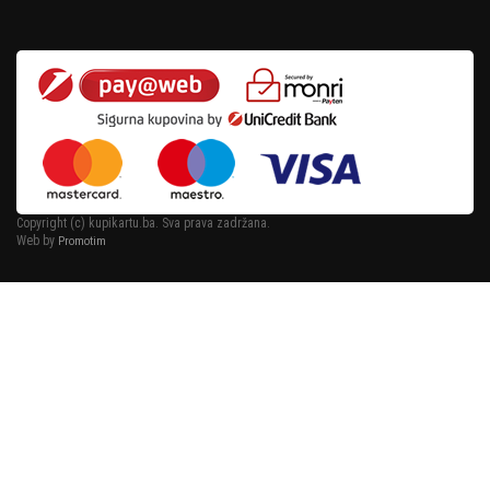
Copyright (c) kupikartu.ba. Sva prava zadržana.
Web by
Promotim