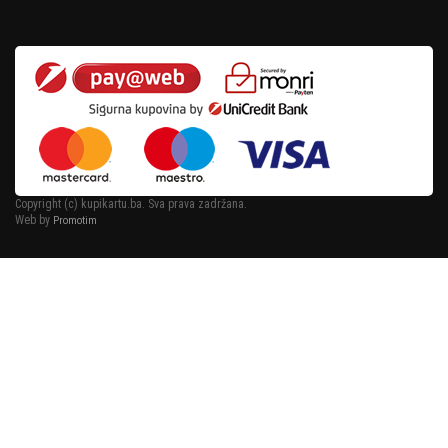
Copyright (c) kupikartu.ba. Sva prava zadržana.
Web by
Promotim