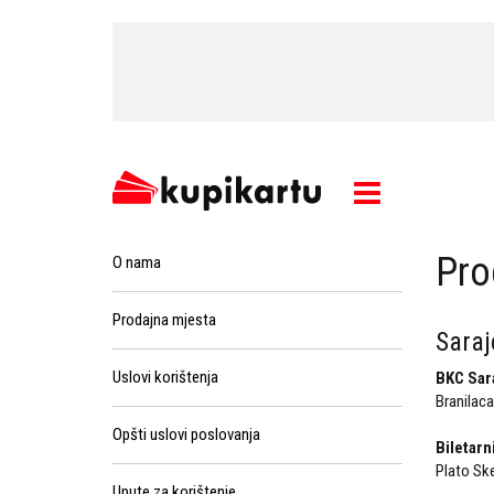
Pro
O nama
Prodajna mjesta
Saraj
Uslovi korištenja
BKC Sar
Branilaca
Opšti uslovi poslovanja
Biletarn
Plato Sk
Upute za korištenje