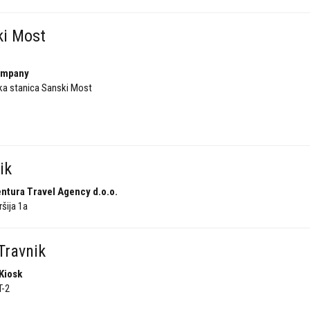
ki Most
ompany
a stanica Sanski Most
ik
ntura Travel Agency d.o.o.
šija 1a
Travnik
Kiosk
T-2