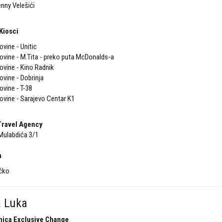
nny Velešići
Kiosci
ovine - Unitic
ovine - M.Tita - preko puta McDonalds-a
ovine - Kino Radnik
ovine - Dobrinja
ovine - T-38
ovine - Sarajevo Centar K1
Travel Agency
ulabdića 3/1
a
čko
a Luka
nica Exclusive Change