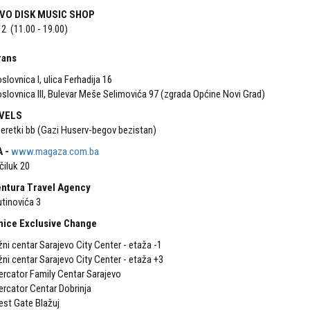
VO DISK MUSIC SHOP
2 (11.00 - 19.00)
rans
slovnica I, ulica Ferhadija 16
slovnica III, Bulevar Meše Selimovića 97 (zgrada Općine Novi Grad)
AVELS
Beretki bb (Gazi Huserv-begov bezistan)
 -
www.magaza.com.ba
čiluk 20
entura Travel Agency
tinovića 3
nice Exclusive Change
žni centar Sarajevo City Center - etaža -1
žni centar Sarajevo City Center - etaža +3
rcator Family Centar Sarajevo
rcator Centar Dobrinja
st Gate Blažuj