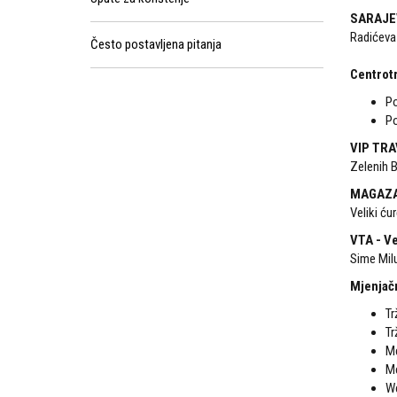
SARAJE
Radićeva 
Često postavljena pitanja
Centrot
Po
Po
VIP TR
Zelenih 
MAGAZA
Veliki ćur
VTA - V
Sime Milu
Mjenjač
Tr
Tr
Me
Me
We