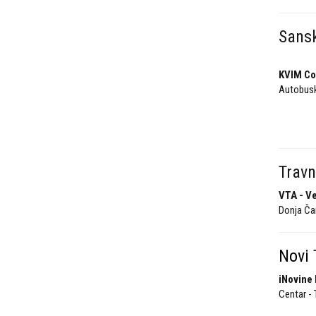
Sans
KVIM C
Autobusk
Travn
VTA - Ve
Donja Čar
Novi
iNovine 
Centar - 