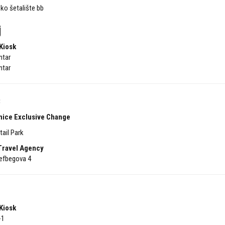
ko šetalište bb
j
Kiosk
ntar
ntar
ć
nice Exclusive Change
ail Park
ravel Agency
efbegova 4
Kiosk
-1