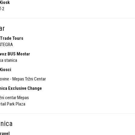
Kiosk
T-2
ar
 Trade Tours
INTEGRA
voz BUS Mostar
a stanica
Kiosci
ovine - Mepas Tržni Centar
nica Exclusive Change
žni centar Mepas
tail Park Plaza
nica
ravel