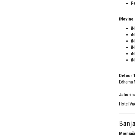
Pe
iNovine 
iN
iN
iN
iN
iN
iN
Detour 
Edhema M
Jahorin
Hotel Vu
Banj
Mjenjač