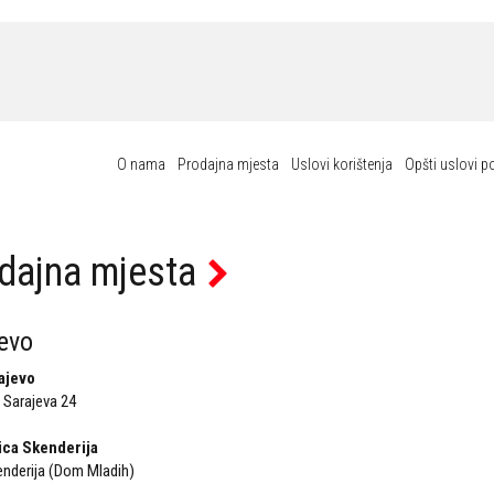
O nama
Prodajna mjesta
Uslovi korištenja
Opšti uslovi p
dajna mjesta
evo
ajevo
 Sarajeva 24
ica Skenderija
enderija (Dom Mladih)