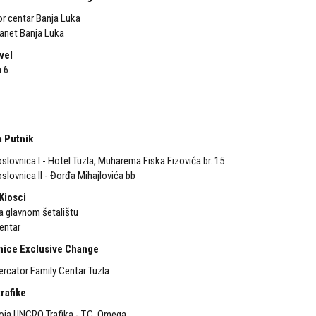
or centar Banja Luka
lanet Banja Luka
vel
 6.
 Putnik
slovnica I - Hotel Tuzla, Muharema Fiska Fizovića br. 15
slovnica II - Đorđa Mihajlovića bb
Kiosci
a glavnom šetalištu
Centar
nice Exclusive Change
rcator Family Centar Tuzla
rafike
ja UNCRO Trafika - T.C. Omega