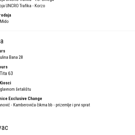
ja UNCRO Trafika - Korzo
rodaja
 Mido
ca
urs
ulina Bana 28
ours
Tita 63
Kiosci
 glavnom šetalištu
nice Exclusive Change
ović - Kamberovića čikma bb - prizemlje i prvi sprat
vac