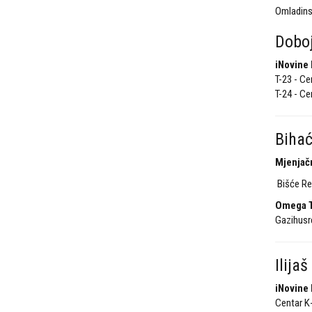
Omladins
Dobo
iNovine 
T-23 - Ce
T-24 - Ce
Biha
Mjenjač
Bišće Ret
Omega T
Gazihusr
Ilijaš
iNovine 
Centar K