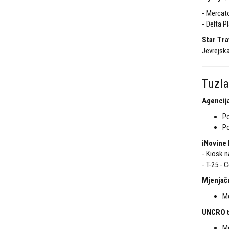
- Mercat
- Delta P
Star Tra
Jevrejska
Tuzla
Agencija
Po
Po
iNovine 
- Kiosk n
- T-25 - 
Mjenjač
Me
UNCRO t
Mo