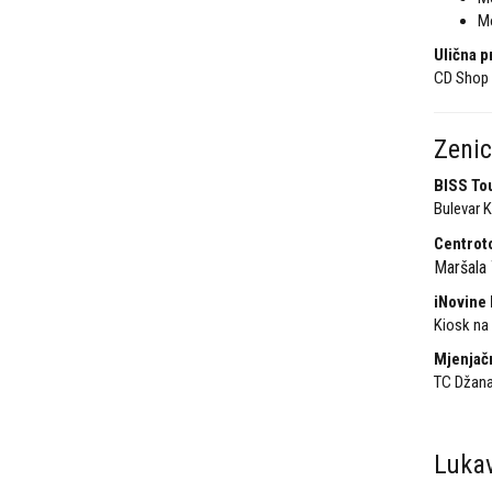
Mo
Ulična p
CD Shop
Zeni
BISS To
Bulevar K
Centrot
Maršala 
iNovine 
Kiosk na
Mjenjač
TC Džanan
Luka