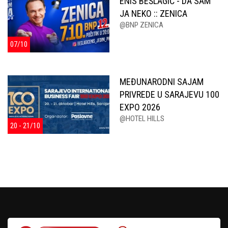
ENIS BEŠLAGIĆ - DA SAM
JA NEKO :: ZENICA
@BNP ZENICA
07/10
MEĐUNARODNI SAJAM
PRIVREDE U SARAJEVU 100
EXPO 2026
@HOTEL HILLS
20 - 21/10